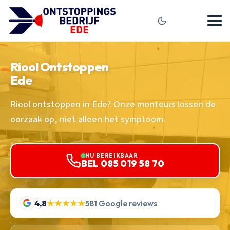
Riool Ontstoppen
Ede
Riool ontstoppen in Ede? Onze monteurs lossen de
oorzaak op, niet alleen het symptoom.
NU BEREIKBAAR
BEL 085 019 58 70
4,8
★★★★★
581 Google reviews