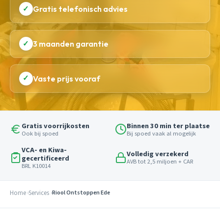
✓
Gratis telefonisch advies
✓
3 maanden garantie
✓
Vaste prijs vooraf
Gratis voorrijkosten
Binnen 30 min ter plaatse
Ook bij spoed
Bij spoed vaak al mogelijk
VCA- en Kiwa-
Volledig verzekerd
gecertificeerd
AVB tot 2,5 miljoen + CAR
BRL K10014
Home
Services
Riool Ontstoppen Ede